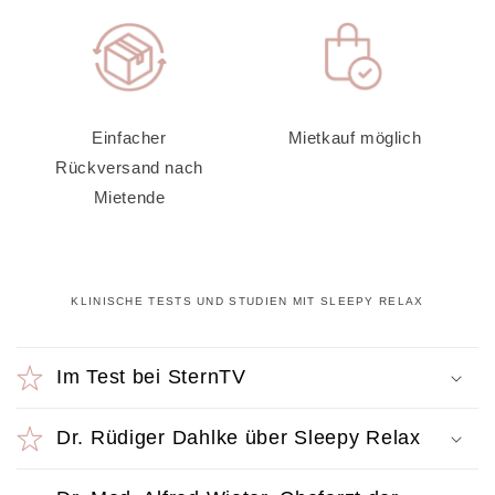
Einfacher
Mietkauf möglich
Rückversand nach
Mietende
KLINISCHE TESTS UND STUDIEN MIT SLEEPY RELAX
E
i
Im Test bei SternTV
n
Dr. Rüdiger Dahlke über Sleepy Relax
k
l