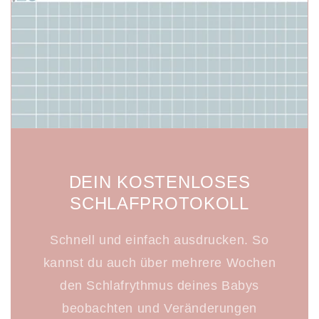
DEIN KOSTENLOSES
SCHLAFPROTOKOLL
Schnell und einfach ausdrucken. So
kannst du auch über mehrere Wochen
den Schlafrythmus deines Babys
beobachten und Veränderungen