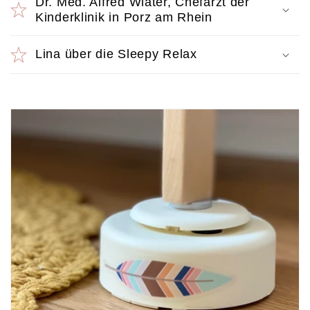
Dr. Med. Alfred Wiater, Chefarzt der
a
Kinderklinik in Porz am Rhein
p
p
Lina über die Sleepy Relax
b
a
r
e
r
I
n
h
a
l
t