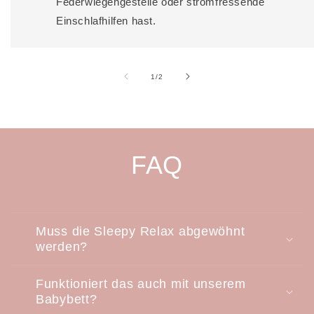
Federwiegengestelle oder stromfressende
Einschlafhilfen hast.
von
1
/
2
FAQ
Muss die Sleepy Relax abgewöhnt
werden?
Funktioniert das auch mit unserem
Babybett?