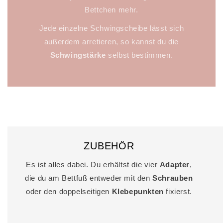
Bettchen mehr.
Jede einzelne Schwingscheibe lässt sich
außerdem arretieren, so kannst du die
Schwingstärke
selbst bestimmen.
ZUBEHÖR
Es ist alles dabei. Du erhältst die vier
Adapter
,
die du am Bettfuß entweder mit den
Schrauben
oder den doppelseitigen
Klebepunkten
fixierst.